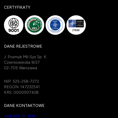
CERTYFIKATY
DANE REJESTROWE
J. Posmyk Mil-Sys Sp. K.
Czerniowiecka 9/27
02-705 Warszawa
NIP: 525-258-7272
REGON: 147232541
KRS: 0000507428
DANE KONTAKTOWE
+48 662 721 408