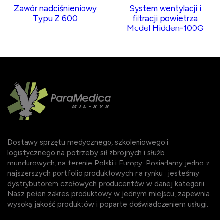
Zawór nadciśnieniowy
System wentylacji i
Typu Z 600
filtracji powietrza
Model Hidden-100G
Dostawy sprzętu medycznego, szkoleniowego i
logistycznego na potrzeby sił zbrojnych i służb
mundurowych, na terenie Polski i Europy. Posiadamy jedno z
najszerszych portfolio produktowych na rynku i jesteśmy
dystrybutorem czołowych producentów w danej kategorii.
Nasz pełen zakres produktowy w jednym miejscu, zapewnia
wysoką jakość produktów i poparte doświadczeniem usługi.