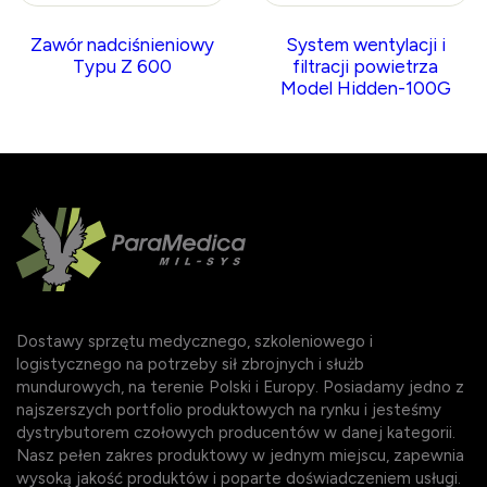
Zawór nadciśnieniowy
System wentylacji i
Typu Z 600
filtracji powietrza
Model Hidden-100G
Dostawy sprzętu medycznego, szkoleniowego i
logistycznego na potrzeby sił zbrojnych i służb
mundurowych, na terenie Polski i Europy. Posiadamy jedno z
najszerszych portfolio produktowych na rynku i jesteśmy
dystrybutorem czołowych producentów w danej kategorii.
Nasz pełen zakres produktowy w jednym miejscu, zapewnia
wysoką jakość produktów i poparte doświadczeniem usługi.