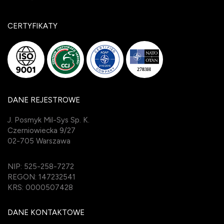
CERTYFIKATY
DANE REJESTROWE
J. Posmyk Mil-Sys Sp. K.
Czerniowiecka 9/27
02-705 Warszawa
NIP: 525-258-7272
REGON: 147232541
KRS: 0000507428
DANE KONTAKTOWE