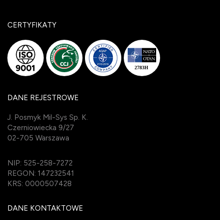
CERTYFIKATY
DANE REJESTROWE
J. Posmyk Mil-Sys Sp. K.
Czerniowiecka 9/27
02-705 Warszawa
NIP: 525-258-7272
REGON: 147232541
KRS: 0000507428
DANE KONTAKTOWE