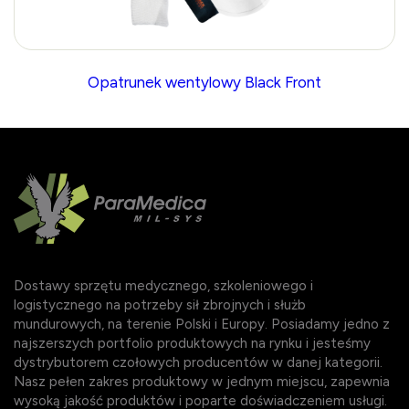
Opatrunek wentylowy Black Front
Dostawy sprzętu medycznego, szkoleniowego i
logistycznego na potrzeby sił zbrojnych i służb
mundurowych, na terenie Polski i Europy. Posiadamy jedno z
najszerszych portfolio produktowych na rynku i jesteśmy
dystrybutorem czołowych producentów w danej kategorii.
Nasz pełen zakres produktowy w jednym miejscu, zapewnia
wysoką jakość produktów i poparte doświadczeniem usługi.