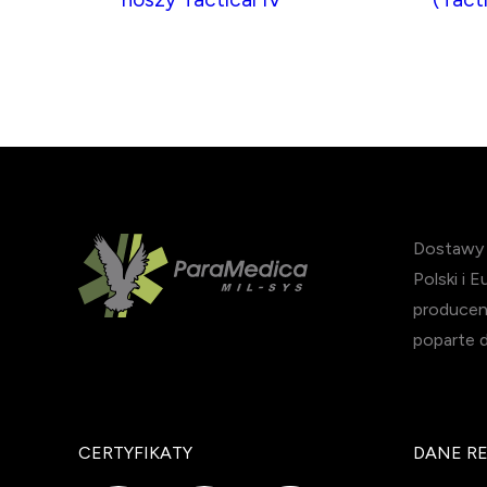
Dostawy s
Polski i 
producen
poparte 
CERTYFIKATY
DANE R