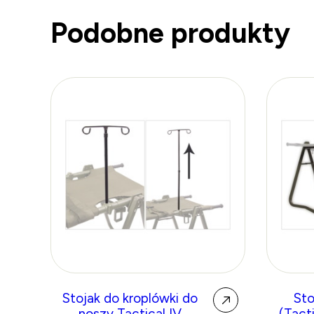
Podobne produkty
Stojak do kroplówki do
Sto
noszy Tactical IV
(Tacti