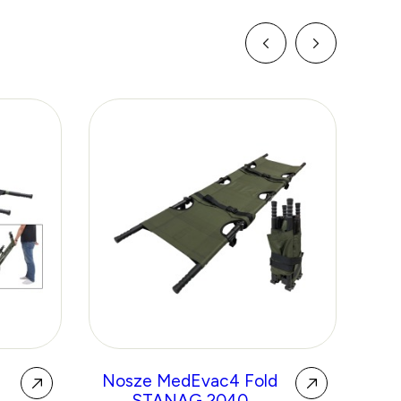
Nosze MedEvac4 Fold
T
STANAG 2040
sy