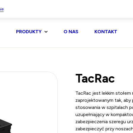
ie
PRODUKTY
O NAS
KONTAKT
TacRac
TacRac jest lekkim stołem
zaprojektowanym tak, aby 
stosowania w szpitalach p
uzupełniający w kompaktow
zabezpieczenia szeregu u
zabezpieczyć przy noszach