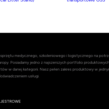
przętu medycznego, szkoleniowego i logistycznego na potrzeb
Europy. Posiadamy jedno z najszerszych portfolio produktowyc
tów w danej kategorii. Nasz pełen zakres produktowy w jedny
doświadczeniem usługi.
EJESTROWE