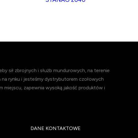
y sił zbrojnych i służb mundurowych, na terenie
h na rynku i jesteśmy dystrybutorem czołowych
m miejscu, zapewnia wysoką jakość produktów i
DANE KONTAKTOWE