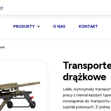
ie
PRODUKTY
O NAS
KONTAKT
owe
Transport
drążkowe
Lekki, wytrzymały transpo
pracy z niemal każdym typ
rozwiązanie do transport
szpitali polowych. Z jedne