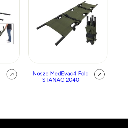
Nosze MedEvac4 Fold
T
STANAG 2040
sy