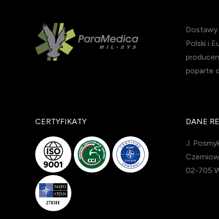
Dostawy s
Polski i 
producen
poparte 
CERTYFIKATY
DANE R
J. Posmyk
Czerniow
02-705 