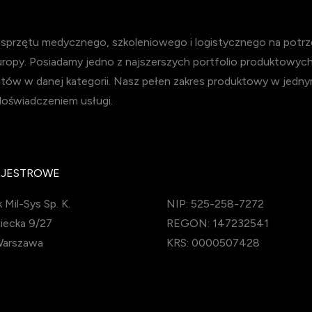
przętu medycznego, szkoleniowego i logistycznego na potrzeb
Europy. Posiadamy jedno z najszerszych portfolio produktowyc
tów w danej kategorii. Nasz pełen zakres produktowy w jedny
doświadczeniem usługi.
EJESTROWE
 Mil-Sys Sp. K.
NIP: 525-258-7272
iecka 9/27
REGON: 147232541
Warszawa
KRS: 0000507428