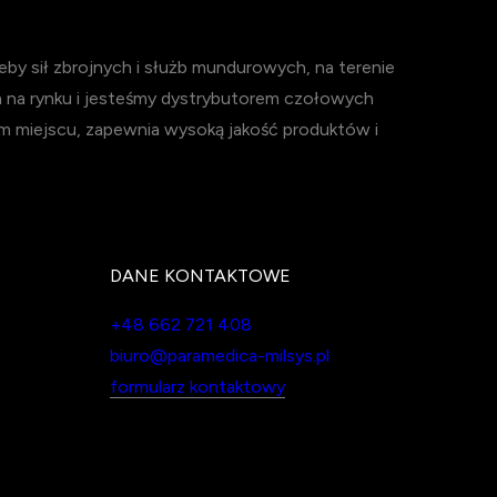
y sił zbrojnych i służb mundurowych, na terenie
h na rynku i jesteśmy dystrybutorem czołowych
m miejscu, zapewnia wysoką jakość produktów i
DANE KONTAKTOWE
+48 662 721 408
biuro@paramedica-milsys.pl
formularz kontaktowy