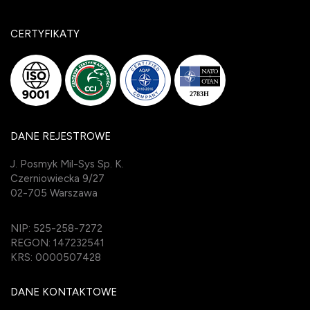
CERTYFIKATY
DANE REJESTROWE
J. Posmyk Mil-Sys Sp. K.
Czerniowiecka 9/27
02-705 Warszawa
NIP: 525-258-7272
REGON: 147232541
KRS: 0000507428
DANE KONTAKTOWE