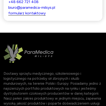
+48 662 721 408
biuro@paramedica-milsys.pl
formularz kontaktowy
Dostawy sprzętu medycznego, szkoleniowego i
logistycznego na potrzeby sił zbrojnych i służb
mundurowych, na terenie Polski i Europy. Posiadamy jedno z
najszerszych portfolio produktowych na rynku i jesteśmy
dystrybutorem czołowych producentów w danej kategorii.
Nasz pełen zakres produktowy w jednym miejscu, zapewnia
wysoką jakość produktów i poparte doświadczeniem usługi.