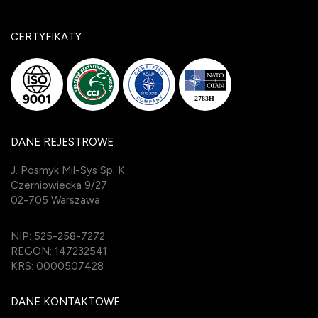
CERTYFIKATY
DANE REJESTROWE
J. Posmyk Mil-Sys Sp. K.
Czerniowiecka 9/27
02-705 Warszawa
NIP: 525-258-7272
REGON: 147232541
KRS: 0000507428
DANE KONTAKTOWE