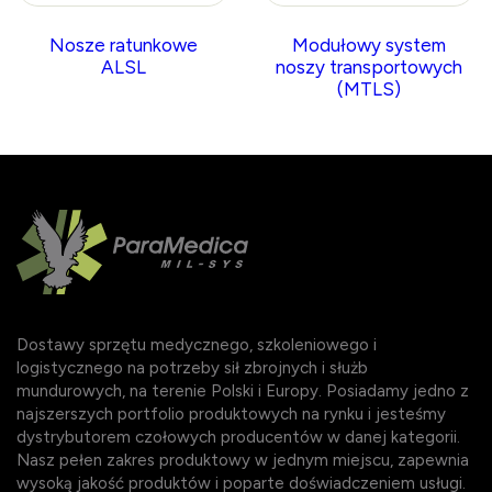
Nosze ratunkowe
Modułowy system
ALSL
noszy transportowych
(MTLS)
Dostawy sprzętu medycznego, szkoleniowego i
logistycznego na potrzeby sił zbrojnych i służb
mundurowych, na terenie Polski i Europy. Posiadamy jedno z
najszerszych portfolio produktowych na rynku i jesteśmy
dystrybutorem czołowych producentów w danej kategorii.
Nasz pełen zakres produktowy w jednym miejscu, zapewnia
wysoką jakość produktów i poparte doświadczeniem usługi.