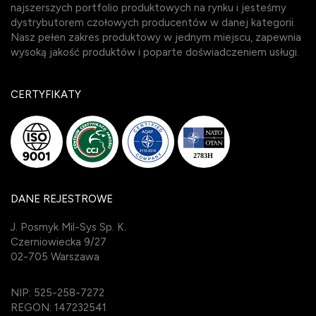
najszerszych portfolio produktowych na rynku i jesteśmy
dystrybutorem czołowych producentów w danej kategorii.
Nasz pełen zakres produktowy w jednym miejscu, zapewnia
wysoką jakość produktów i poparte doświadczeniem usługi.
CERTYFIKATY
DANE REJESTROWE
J. Posmyk Mil-Sys Sp. K.
Czerniowiecka 9/27
02-705 Warszawa
NIP: 525-258-7272
REGON: 147232541