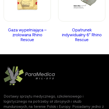
Gaza wypełniająca –
Opatrunek
zrolowana Rhino
indywidualny 6” Rhino
Rescue
Rescue
Dostawy sprzętu medycznego, szkoleniowego i
logistycznego na potrzeby sił zbrojnych i służb
mundurowych, na terenie Polski i Europy. Posiadamy jedno z