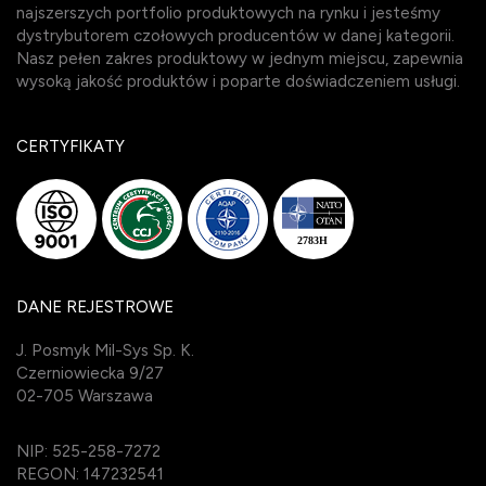
najszerszych portfolio produktowych na rynku i jesteśmy
dystrybutorem czołowych producentów w danej kategorii.
Nasz pełen zakres produktowy w jednym miejscu, zapewnia
wysoką jakość produktów i poparte doświadczeniem usługi.
CERTYFIKATY
DANE REJESTROWE
J. Posmyk Mil-Sys Sp. K.
Czerniowiecka 9/27
02-705 Warszawa
NIP: 525-258-7272
REGON: 147232541