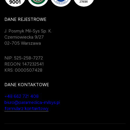
DANE REJESTROWE
J. Posmyk Mil-Sys Sp. K.
Czerniowiecka 9/27
02-705 Warszawa
NIP: 525-258-7272
REGON: 147232541
KRS: 0000507428
DANE KONTAKTOWE
+48 662 721 408
biuro@paramedica-milsys.pl
formularz kontaktowy