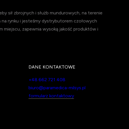
y sił zbrojnych i służb mundurowych, na terenie
h na rynku i jesteśmy dystrybutorem czołowych
m miejscu, zapewnia wysoką jakość produktów i
DANE KONTAKTOWE
+48 662 721 408
biuro@paramedica-milsys.pl
formularz kontaktowy