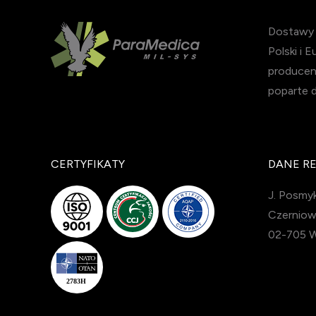
Dostawy s
Polski i 
producen
poparte 
CERTYFIKATY
DANE R
J. Posmyk
Czerniow
02-705 