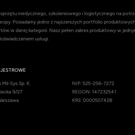
przętu medycznego, szkoleniowego i logistycznego na potrzeb
Europy. Posiadamy jedno z najszerszych portfolio produktowyc
tów w danej kategorii. Nasz pełen zakres produktowy w jedny
doświadczeniem usługi.
EJESTROWE
 Mil-Sys Sp. K.
NIP: 525-258-7272
iecka 9/27
REGON: 147232541
Warszawa
KRS: 0000507428